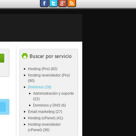
Buscar por servicio
Hosting (Pro) (82)
Hosting revendedor (Pro)
(90)
Dominios (28)
Administración y soporte
(22)
Dominios y DNS (6)
Email marketing (27)
Hosting (cPanel) (41)
Hosting revendedor
(cPanel) (36)