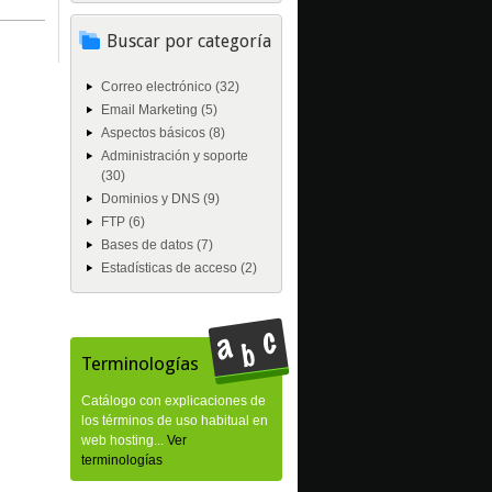
Buscar por categoría
Correo electrónico (32)
Email Marketing (5)
Aspectos básicos (8)
Administración y soporte
(30)
Dominios y DNS (9)
FTP (6)
Bases de datos (7)
Estadísticas de acceso (2)
Terminologías
Catálogo con explicaciones de
los términos de uso habitual en
web hosting...
Ver
terminologías