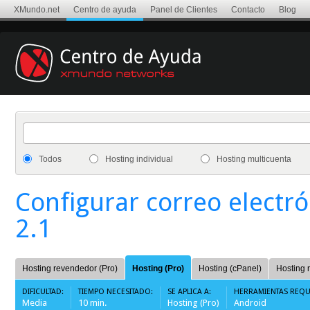
XMundo.net
Centro de ayuda
Panel de Clientes
Contacto
Blog
Todos
Hosting individual
Hosting multicuenta
Configurar correo electr
2.1
Hosting revendedor (Pro)
Hosting (Pro)
Hosting (cPanel)
Hosting 
DIFICULTAD:
TIEMPO NECESITADO:
SE APLICA A:
HERRAMIENTAS REQU
Media
10 min.
Hosting (Pro)
Android