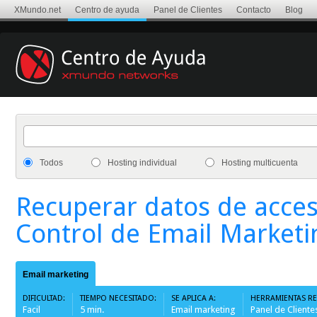
XMundo.net
Centro de ayuda
Panel de Clientes
Contacto
Blog
Todos
Hosting individual
Hosting multicuenta
Recuperar datos de acces
Control de Email Marketi
Email marketing
DIFICULTAD:
TIEMPO NECESITADO:
SE APLICA A:
HERRAMIENTAS R
Facil
5 min.
Email marketing
Panel de Cliente