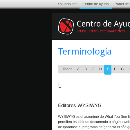
XMundo.net
Centro de ayuda
Panel de 
Terminología
Todos
A
B
C
D
E
F
G
E
Editores WYSIWYG
WYSIWYG es el acrónimo de What You See Is 
permiten escribir un documento o página web v
ocupándose el programa de generar el códig