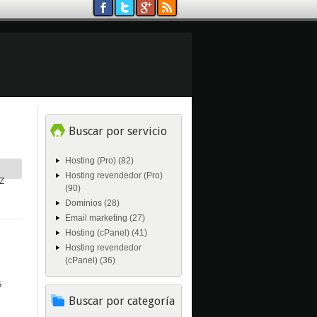
Buscar por servicio
Hosting (Pro) (82)
Hosting revendedor (Pro)
Z
(90)
Dominios (28)
Email marketing (27)
Hosting (cPanel) (41)
Hosting revendedor
(cPanel) (36)
G
Buscar por categoría