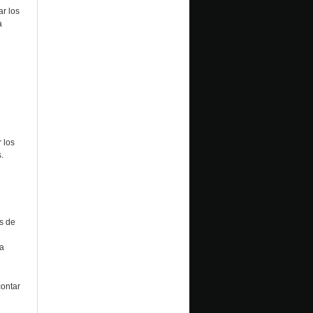
ar los
a
 los
.
s de
a
contar