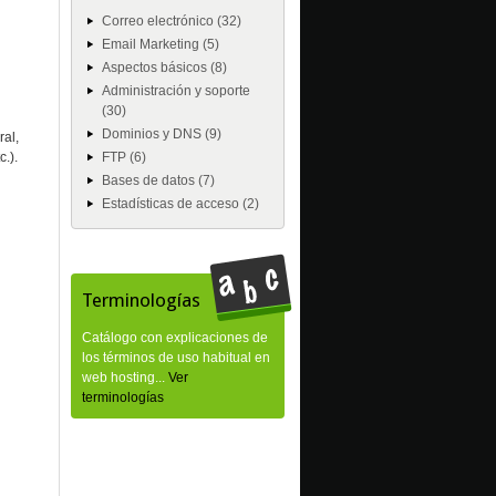
Correo electrónico (32)
Email Marketing (5)
Aspectos básicos (8)
Administración y soporte
(30)
Dominios y DNS (9)
ral,
.).
FTP (6)
Bases de datos (7)
Estadísticas de acceso (2)
Terminologías
Catálogo con explicaciones de
los términos de uso habitual en
web hosting...
Ver
terminologías