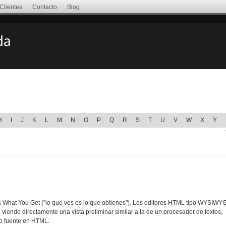
Clientes
Contacto
Blog
H
I
J
K
L
M
N
O
P
Q
R
S
T
U
V
W
X
Y
What You Get ("lo que ves es lo que obtienes"). Los editores HTML tipo WYSIWY
iendo directamente una vista preliminar similar a la de un procesador de textos,
o fuente en HTML.