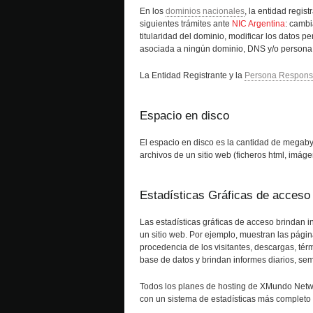
En los
dominios nacionales
, la entidad regist
siguientes trámites ante
NIC Argentina
: cambi
titularidad del dominio, modificar los datos p
asociada a ningún dominio, DNS y/o persona
La Entidad Registrante y la
Persona Respons
Espacio en disco
El espacio en disco es la cantidad de megaby
archivos de un sitio web (ficheros html, imáge
Estadísticas Gráficas de acceso
Las estadísticas gráficas de acceso brindan in
un sitio web. Por ejemplo, muestran las págin
procedencia de los visitantes, descargas, té
base de datos y brindan informes diarios, se
Todos los planes de hosting de XMundo Networ
con un sistema de estadísticas más completo